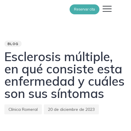
Reservar cita
Author
Published
PUBLISHED
on:
IN:
BLOG
Esclerosis múltiple,
en qué consiste esta
enfermedad y cuáles
son sus síntomas
Clínica Romeral
20 de diciembre de 2023